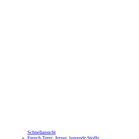
Schnellansicht
French Terry
,
Jersey
,
lagernde Stoffe