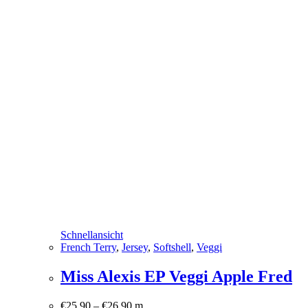
Schnellansicht
French Terry
,
Jersey
,
Softshell
,
Veggi
Miss Alexis EP Veggi Apple Fred
€
25,90
–
€
26,90
m